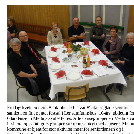
Fredagskvelden den 28. oktober 2011 var 85 danseglade seniorer
samlet i en fint pyntet festsal i Ler samfunnshus. 10-års jubileum fo
Gladdansen i Melhus skulle feires. Alle dansegruppene i Melhus va
inviterte og samtlige 6 grupper var representert med dansere. Melh
kommune er kjent for stor aktivitet innenfor seniordansen og i