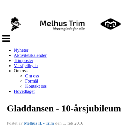
Veksle
navigasjon
Nyheter
Aktivitetskalender
Trimposter
Vassfjellhytta
Om oss
Om oss
Formål
Kontakt oss
Hovedlaget
Gladdansen - 10-årsjubileum
Postet av
Melhus IL - Trim
den
1. feb 2016