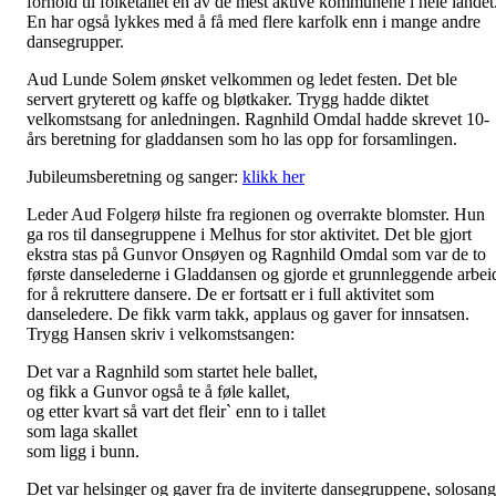
forhold til folketallet en av de mest aktive kommunene i hele landet
En har også lykkes med å få med flere karfolk enn i mange andre
dansegrupper.
Aud Lunde Solem ønsket velkommen og ledet festen. Det ble
servert gryterett og kaffe og bløtkaker. Trygg hadde diktet
velkomstsang for anledningen. Ragnhild Omdal hadde skrevet 10-
års beretning for gladdansen som ho las opp for forsamlingen.
Jubileumsberetning og sanger:
klikk her
Leder Aud Folgerø hilste fra regionen og overrakte blomster. Hun
ga ros til dansegruppene i Melhus for stor aktivitet. Det ble gjort
ekstra stas på Gunvor Onsøyen og Ragnhild Omdal som var de to
første danselederne i Gladdansen og gjorde et grunnleggende arbei
for å rekruttere dansere. De er fortsatt er i full aktivitet som
danseledere. De fikk varm takk, applaus og gaver for innsatsen.
Trygg Hansen skriv i velkomstsangen:
Det var a Ragnhild som startet hele ballet,
og fikk a Gunvor også te å føle kallet,
og etter kvart så vart det fleir` enn to i tallet
som laga skallet
som ligg i bunn.
Det var helsinger og gaver fra de inviterte dansegruppene, solosang