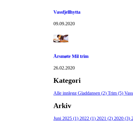
Vassfjellhytta
09.09.2020
Årsmøte Mil trim
26.02.2020
Kategori
Alle innlegg
Gladdansen (2)
Trim (5)
Vass
Arkiv
Juni 2025 (1)
2022 (1)
2021 (2)
2020 (3)