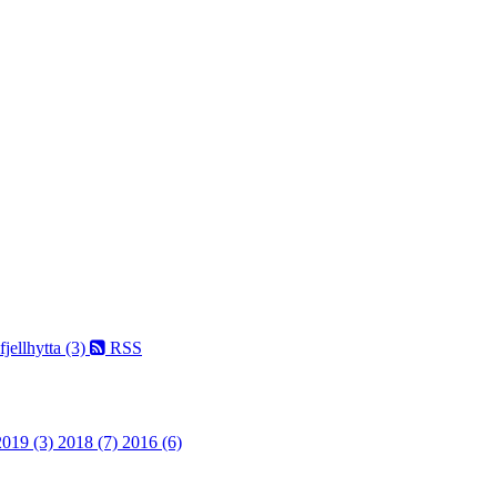
fjellhytta (3)
RSS
2019 (3)
2018 (7)
2016 (6)