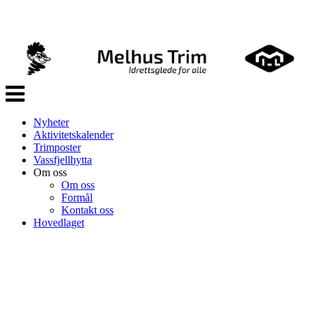
Veksle
navigasjon
Nyheter
Aktivitetskalender
Trimposter
Vassfjellhytta
Om oss
Om oss
Formål
Kontakt oss
Hovedlaget