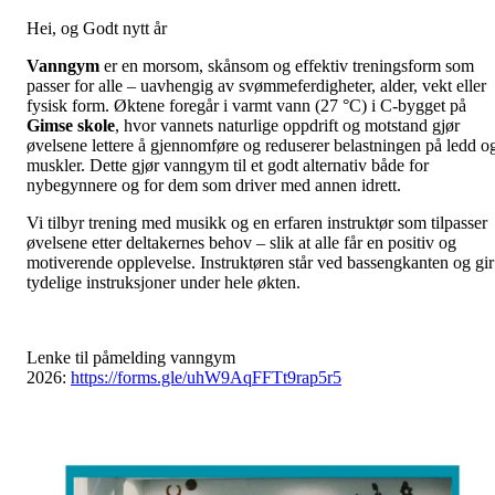
Hei, og Godt nytt år
Vanngym
er en morsom, skånsom og effektiv treningsform som
passer for alle – uavhengig av svømmeferdigheter, alder, vekt eller
fysisk form. Øktene foregår i varmt vann (27 °C) i C-bygget på
Gimse skole
, hvor vannets naturlige oppdrift og motstand gjør
øvelsene lettere å gjennomføre og reduserer belastningen på ledd o
muskler. Dette gjør vanngym til et godt alternativ både for
nybegynnere og for dem som driver med annen idrett.
Vi tilbyr trening med musikk og en erfaren instruktør som tilpasser
øvelsene etter deltakernes behov – slik at alle får en positiv og
motiverende opplevelse. Instruktøren står ved bassengkanten og gir
tydelige instruksjoner under hele økten.
Lenke til påmelding vanngym
2026:
https://forms.gle/uhW9AqFFTt9rap5r5