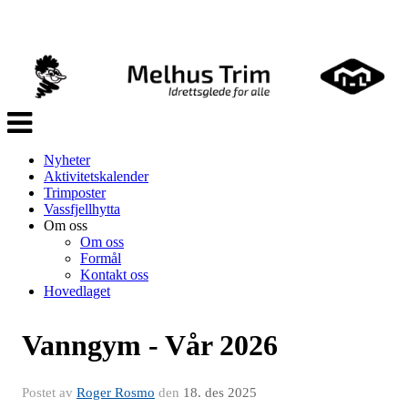
Veksle
navigasjon
Nyheter
Aktivitetskalender
Trimposter
Vassfjellhytta
Om oss
Om oss
Formål
Kontakt oss
Hovedlaget
Vanngym - Vår 2026
Postet av
Roger Rosmo
den
18. des 2025