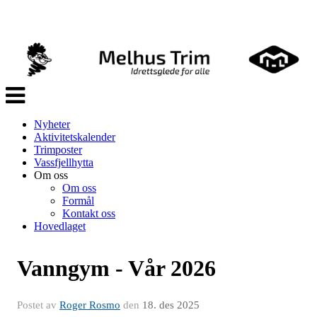
Veksle
navigasjon
Nyheter
Aktivitetskalender
Trimposter
Vassfjellhytta
Om oss
Om oss
Formål
Kontakt oss
Hovedlaget
Vanngym - Vår 2026
Postet av
Roger Rosmo
den
18. des 2025