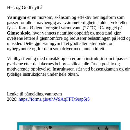
Hei, og Godt nytt år
Vanngym
er en morsom, skånsom og effektiv treningsform som
passer for alle – uavhengig av svømmeferdigheter, alder, vekt eller
fysisk form. Øktene foregår i varmt vann (27 °C) i C-bygget på
Gimse skole
, hvor vannets naturlige oppdrift og motstand gjør
øvelsene lettere å gjennomføre og reduserer belastningen på ledd o
muskler. Dette gjør vanngym til et godt alternativ både for
nybegynnere og for dem som driver med annen idrett.
Vi tilbyr trening med musikk og en erfaren instruktør som tilpasser
øvelsene etter deltakernes behov – slik at alle får en positiv og
motiverende opplevelse. Instruktøren står ved bassengkanten og gir
tydelige instruksjoner under hele økten.
Lenke til påmelding vanngym
2026:
https://forms.gle/uhW9AqFFTt9rap5r5