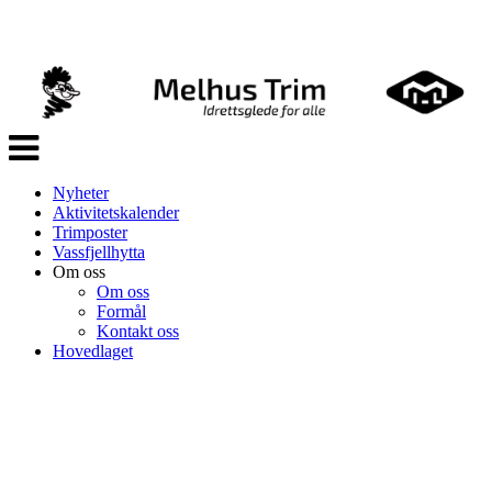
Veksle
navigasjon
Nyheter
Aktivitetskalender
Trimposter
Vassfjellhytta
Om oss
Om oss
Formål
Kontakt oss
Hovedlaget