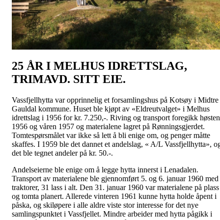
25 ÅR I MELHUS IDRETTSLAG,
TRIMAVD. SITT EIE.
Vassfjellhytta var opprinnelig et forsamlingshus på Kotsøy i Midtre
Gauldal kommune. Huset ble kjøpt av «Eldreutvalget» i Melhus
idrettslag i 1956 for kr. 7.250,-. Riving og transport foregikk høsten
1956 og våren 1957 og materialene lagret på Rønningsgjerdet.
Tomtespørsmålet var ikke så lett å bli enige om, og penger måtte
skaffes. I 1959 ble det dannet et andelslag, « A/L Vassfjellhytta», o
det ble tegnet andeler på kr. 50.-.
Andelseierne ble enige om å legge hytta innerst i Lenadalen.
Transport av materialene ble gjennomført 5. og 6. januar 1960 med
traktorer, 31 lass i alt. Den 31. januar 1960 var materialene på plass
og tomta planert. Allerede vinteren 1961 kunne hytta holde åpent i
påska, og skiløpere i alle aldre viste stor interesse for det nye
samlingspunktet i Vassfjellet. Mindre arbeider med hytta pågikk i