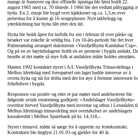
mange år framover og den offisielle åpninga ble først holdt 22.
august 1965 med ca. 70 tilstede. I 1966 ble det vedtatt påbygging a
hytta. En 2. etasje ble bygd over kjøkkenet og ca. 1,5,m over
peisestua for å kunne gi 16 sengeplasser. Nytt takbelegg og
ytterkledning har hytta fått etter den tid.
Hytta ble holdt åpen for turfolk fra sist i februar til over påske og
besøket var enkelte år veldig bra. I en 10-års-periode ble det hver
Palmesøndag arrangert slalomrenn «Vassfjellhytta Kandahar Cup».
Og på en av høytidsdagene holdt en av prestene i bygda andakt. De
hendte at det møtte så mye folk at andakten måtte holdes utendørs.
Høsten 1992 kontaktet styret i A/L Vassfjellhytta Trimavdelinga i
Melhus Idrettslag med forespørsel om laget hadde interesse av å
overta hytta og stå for drifta med det for øye å fremme interessen fo
friluftslivet i bygda.
Responsen var positiv og etter et par møter med andelseierne ble
følgende avtale enstemmig godkjent: «Andelslaget Vassfjellhytta»
overdrar herved Vassfjellhytta med inventar og uthus i Lenadalen ti
Melhus Idrettslags trimavdeling mot overtakelser av andelslagets
kassakreditt i Melhus Sparebank på kr. 14.318,-.
Styret i trimavd. måtte så sørge for å opprette ny festekontrakt.
Kontrakten ble tinglyst 21.91.93 og gjelder for 40 år.