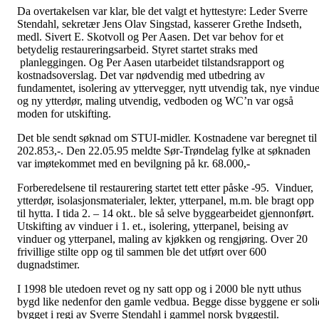
Da overtakelsen var klar, ble det valgt et hyttestyre: Leder Sverre
Stendahl, sekretær Jens Olav Singstad, kasserer Grethe Indseth,
medl. Sivert E. Skotvoll og Per Aasen. Det var behov for et
betydelig restaureringsarbeid. Styret startet straks med
planleggingen. Og Per Aasen utarbeidet tilstandsrapport og
kostnadsoverslag. Det var nødvendig med utbedring av
fundamentet, isolering av yttervegger, nytt utvendig tak, nye vindue
og ny ytterdør, maling utvendig, vedboden og WC’n var også
moden for utskifting.
Det ble sendt søknad om STUI-midler. Kostnadene var beregnet til
202.853,-. Den 22.05.95 meldte Sør-Trøndelag fylke at søknaden
var imøtekommet med en bevilgning på kr. 68.000,-
Forberedelsene til restaurering startet tett etter påske -95. Vinduer,
ytterdør, isolasjonsmaterialer, lekter, ytterpanel, m.m. ble bragt opp
til hytta. I tida 2. – 14 okt.. ble så selve byggearbeidet gjennonført.
Utskifting av vinduer i 1. et., isolering, ytterpanel, beising av
vinduer og ytterpanel, maling av kjøkken og rengjøring. Over 20
frivillige stilte opp og til sammen ble det utført over 600
dugnadstimer.
I 1998 ble utedoen revet og ny satt opp og i 2000 ble nytt uthus
bygd like nedenfor den gamle vedbua. Begge disse byggene er soli
bygget i regi av Sverre Stendahl i gammel norsk byggestil.