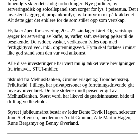
Innendørs skjer det stadig forbedringer: Nye gardiner, ny
serveringsdisk og solcellepanel som sørger for lys i peisestua. Det 
investert i aggregat, propankomfyr, ny komfyr m.m. på kjøkkenet.
Alt dette gjør det enklere for de som stiller opp som vertskap.
Hytta er åpen for servering 20 – 22 søndager i året. Og vertskapet
sørger for servering av kaffe, te, vafler, saft, svelerog pølser til de
besøkende. De rydder, vasker, vedkassen fylles opp med
ferdigkløyvd ved, inkl. opptenningsved. Hytta skal forlates i minst
like god stand som den var ved ankomst.
Alle disse investeringene har vært mulig takket være bevilgninger
fra trimavd., STUI-midler,
tilskudd fra MelhusBanken, Grunneierlaget og Trondheimsreg.
Friluftsråd. I tillegg har privatpersoner og forretningsdrivende gitt
mye av inventaret. De fine stolene rundt peisen er gitt av
MelhusBanken. Størst verdi har likevel dugnadsinnsatsen både til
drift og vedlikehold.
Styret i jubileumsåret består av leder Bente Tevik Hagen, sekretær
June Steffensen, medlemmer Arild Granmo, Atle Martin Hagen,
Rune Bergsmyr og Benny Øverland.