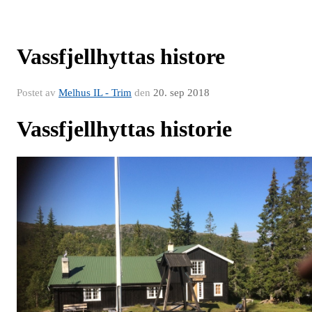
Vassfjellhyttas histore
Postet av
Melhus IL - Trim
den
20. sep 2018
Vassfjellhyttas historie