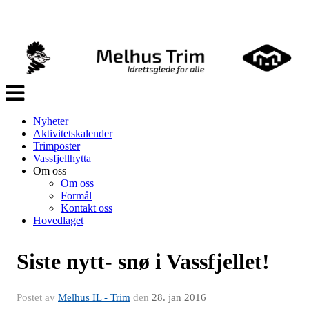
Veksle
navigasjon
Nyheter
Aktivitetskalender
Trimposter
Vassfjellhytta
Om oss
Om oss
Formål
Kontakt oss
Hovedlaget
Siste nytt- snø i Vassfjellet!
Postet av
Melhus IL - Trim
den
28. jan 2016