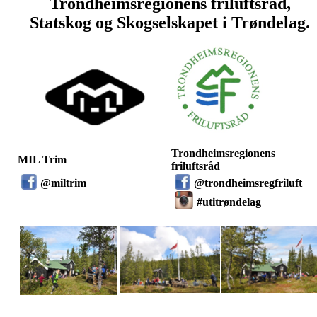
Trondheimsregionens friluftsråd,
Statskog og Skogselskapet i Trøndelag.
Trondheimsregionens
MIL Trim
friluftsråd
@
miltrim
@trondheimsregfriluft
#utitrøndelag