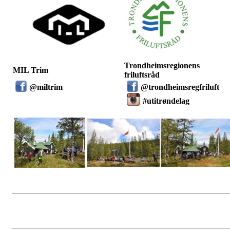
Trondheimsregionens
MIL Trim
friluftsråd
@
miltrim
@trondheimsregfriluft
#utitrøndelag