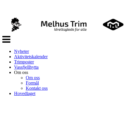
Veksle
navigasjon
Nyheter
Aktivitetskalender
Trimposter
Vassfjellhytta
Om oss
Om oss
Formål
Kontakt oss
Hovedlaget