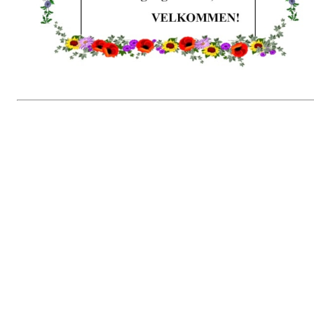
Vassfjellhyttas histore
Postet av
Melhus IL - Trim
den
20. sep 2018
Vassfjellhyttas historie