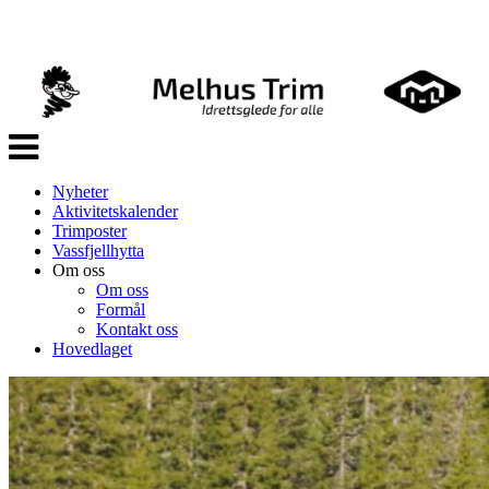
Veksle
navigasjon
Nyheter
Aktivitetskalender
Trimposter
Vassfjellhytta
Om oss
Om oss
Formål
Kontakt oss
Hovedlaget