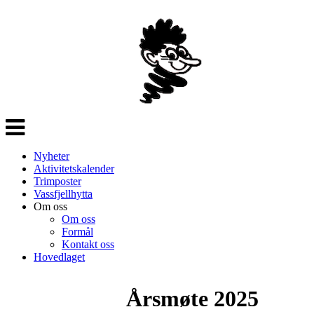
Veksle
navigasjon
Nyheter
Aktivitetskalender
Trimposter
Vassfjellhytta
Om oss
Om oss
Formål
Kontakt oss
Hovedlaget
Årsmøte 2025