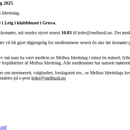
ag 2025
 Idrettslag.
 i 2.etg i klubbhuset i Gruva
.
årsmøtet, må sendes styret senest
10.03
til leder@melhusil.no. Det ønsk
er vil bli gjort tilgjengelig for medlemmene senest én uke før årsmøte
rv må man ha vært medlem av Melhus Idrettslag i minst én måned, fylle 
orpliktelser til Melhus Idrettslag. Alle medlemmer har uansett møterett, 
 om stemmerett, valgbarhet, forslagsrett mv., se Melhus Idrettslags lo
ntaktes på e-post
leder@melhusil.no
.pdf