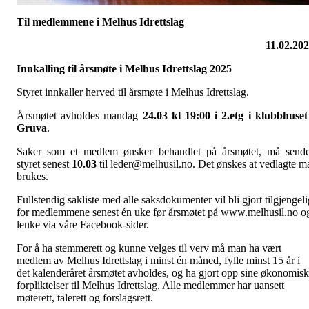
Til medlemmene i Melhus Idrettslag
11.02.20
Innkalling til årsmøte i Melhus Idrettslag 2025
Styret innkaller herved til årsmøte i Melhus Idrettslag.
Årsmøtet avholdes mandag
24.03 kl 19:00 i 2.etg i klubbhuset
Gruva
.
Saker som et medlem ønsker behandlet på årsmøtet, må send
styret senest
10.03
til leder@melhusil.no. Det ønskes at vedlagte m
brukes.
Fullstendig sakliste med alle saksdokumenter vil bli gjort tilgjengeli
for medlemmene senest én uke før årsmøtet på www.melhusil.no o
lenke via våre Facebook-sider.
For å ha stemmerett og kunne velges til verv må man ha vært
medlem av Melhus Idrettslag i minst én måned, fylle minst 15 år i
det kalenderåret årsmøtet avholdes, og ha gjort opp sine økonomis
forpliktelser til Melhus Idrettslag. Alle medlemmer har uansett
møterett, talerett og forslagsrett.