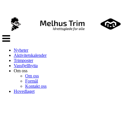
Veksle
navigasjon
Nyheter
Aktivitetskalender
Trimposter
Vassfjellhytta
Om oss
Om oss
Formål
Kontakt oss
Hovedlaget