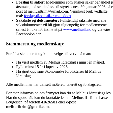
Forslag til saker:
Medlemmer som ønsker saker behandlet p
årsmøtet, må sende disse til styret senest 30. januar 2026 på e
post til
melhusiltrim@gmail.com
. Vennligst bruk vedlagte
mal:
forslag-til-sak-til--rsm-te.docx
Saksliste og dokumenter:
Fullstendig saksliste med alle
saksdokumenter vil bli gjort tilgjengelig for medlemmene
senest én uke før årsmøtet på
www.melhusil.no
og via våre
Facebook-sider.
Stemmerett og medlemskap:
For å ha stemmerett og kunne velges til verv må man:
Ha vært medlem av Melhus Idrettslag i minst én måned.
Fylle minst 15 år i løpet av 2026.
Ha gjort opp sine økonomiske forpliktelser til Melhus
Idrettslag.
Alle medlemmer har uansett møterett, talerett og forslagsrett.
For mer informasjon om årsmøtet kan du se Melhus Idrettslags lov.
Har du spørsmål, kan du kontakte leder i Melhus IL Trim, Lasse
Børgersen, på telefon
41626581
eller e-post
melhusiltrim@gmail.com
.