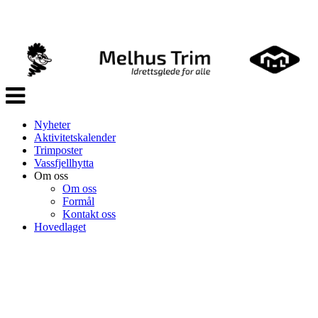
Veksle
navigasjon
Nyheter
Aktivitetskalender
Trimposter
Vassfjellhytta
Om oss
Om oss
Formål
Kontakt oss
Hovedlaget