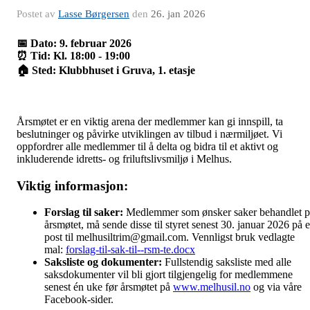
Postet av
Lasse Børgersen
den
26. jan 2026
📅 Dato: 9. februar 2026
⏰ Tid: Kl. 18:00 - 19:00
🏠 Sted: Klubbhuset i Gruva, 1. etasje
Årsmøtet er en viktig arena der medlemmer kan gi innspill, ta
beslutninger og påvirke utviklingen av tilbud i nærmiljøet. Vi
oppfordrer alle medlemmer til å delta og bidra til et aktivt og
inkluderende idretts- og friluftslivsmiljø i Melhus.
Viktig informasjon:
Forslag til saker:
Medlemmer som ønsker saker behandlet p
årsmøtet, må sende disse til styret senest 30. januar 2026 på e
post til
melhusiltrim@gmail.com
. Vennligst bruk vedlagte
mal:
forslag-til-sak-til--rsm-te.docx
Saksliste og dokumenter:
Fullstendig saksliste med alle
saksdokumenter vil bli gjort tilgjengelig for medlemmene
senest én uke før årsmøtet på
www.melhusil.no
og via våre
Facebook-sider.