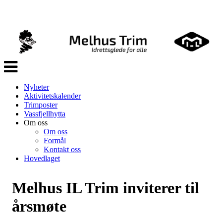
Veksle
navigasjon
Nyheter
Aktivitetskalender
Trimposter
Vassfjellhytta
Om oss
Om oss
Formål
Kontakt oss
Hovedlaget
Melhus IL Trim inviterer til
årsmøte