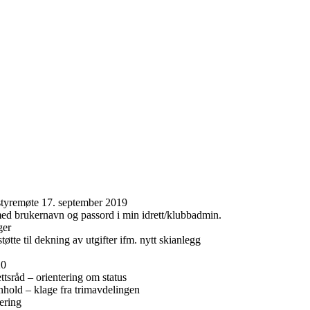
 styremøte 17. september 2019
ed brukernavn og passord i min idrett/klubbadmin.
nger
tte til dekning av utgifter ifm. nytt skianlegg
20
tsråd – orientering om status
enhold – klage fra trimavdelingen
tering