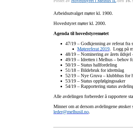
Postet av
Hovedstyret i Melhus IL
den
16.
Arbeidsutvalget møter kl. 1900.
Hovedstyret møter kl. 2000.
Agenda til hovedstyremøtet
47/19 – Godkjenning av referat fra 
Møtereferat 2019
. Logg på m
48/19 – Nominering av årets ildsjel 
49/19 – Idretten i Melhus – behov fo
50/19 – Status hallfordeling
51/18 – Bildebruk for idrettslag
52/19 – Nye Gruva – klubbhus for he
53/19 – Status oppfølgingssaker
54/19 – Rapportering status avdeli
Alle avdelingen forbereder å rapportere sta
Minner om at dersom avdelingene ønsker sake
leder@melhusil.no
.