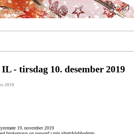
IL - tirsdag 10. desember 2019
des 2019
 styremøte 19. november 2019
ed brukernavn og passord i min idrett/klubbadmin.