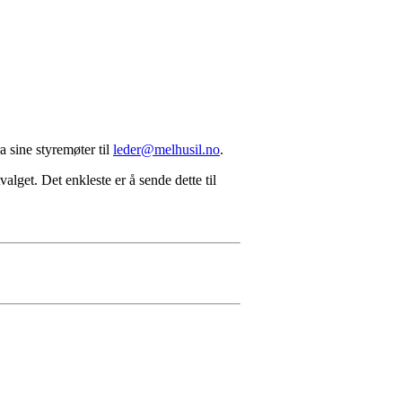
a sine styremøter til
leder@melhusil.no
.
alget. Det enkleste er å sende dette til