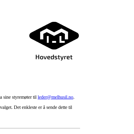
a sine styremøter til
leder@melhusil.no
.
alget. Det enkleste er å sende dette til