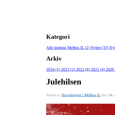
Kategori
Alle innlegg
Melhus IL (2)
Nyhet (33)
Nyh
Arkiv
2024 (1)
2023 (2)
2022 (6)
2021 (4)
2020
Julehilsen
Postet av
Hovedstyret i Melhus IL
den
24.