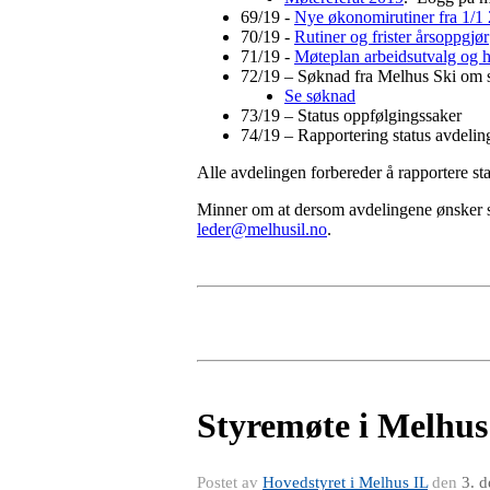
69/19 -
Nye økonomirutiner fra 1/1
70/19 -
Rutiner og frister årsoppgjør
71/19 -
Møteplan arbeidsutvalg og h
72/19 – Søknad fra Melhus Ski om stø
Se søknad
73/19 – Status oppfølgingssaker
74/19 – Rapportering status avdelin
Alle avdelingen forbereder å rapportere sta
Minner om at dersom avdelingene ønsker sake
leder@melhusil.no
.
Styremøte i Melhus
Postet av
Hovedstyret i Melhus IL
den
3. 