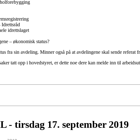
oholforebygging
msregistrering
 Idrettsråd
le idrettslaget
ngene – økonomisk status?
tus fra sin avdeling. Minner også på at avdelingene skal sende referat fr
r tatt opp i hovedstyret, er dette noe dere kan melde inn til arbeidsutv
L - tirsdag 17. september 2019