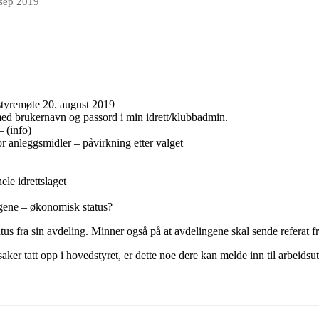
 sep 2019
styremøte 20. august 2019
ed brukernavn og passord i min idrett/klubbadmin.
– (info)
r anleggsmidler – påvirkning etter valget
le idrettslaget
ngene – økonomisk status?
tus fra sin avdeling. Minner også på at avdelingene skal sende referat fr
r tatt opp i hovedstyret, er dette noe dere kan melde inn til arbeidsutv