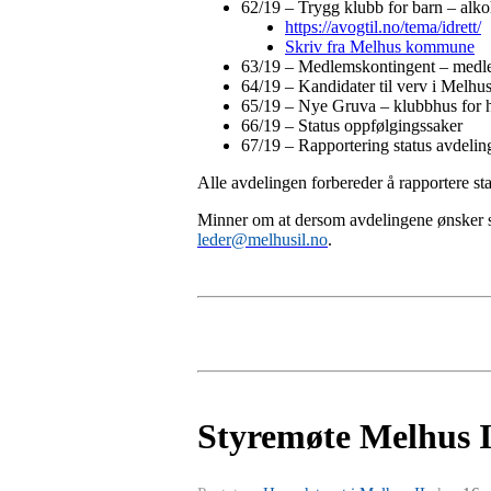
62/19 – Trygg klubb for barn – alk
https://avogtil.no/tema/idrett/
Skriv fra Melhus kommune
63/19 – Medlemskontingent – medle
64/19 – Kandidater til verv i Melhus
65/19 – Nye Gruva – klubbhus for he
66/19 – Status oppfølgingssaker
67/19 – Rapportering status avdeli
Alle avdelingen forbereder å rapportere sta
Minner om at dersom avdelingene ønsker sake
leder@melhusil.no
.
Styremøte Melhus I