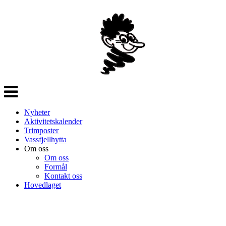
Veksle
navigasjon
Nyheter
Aktivitetskalender
Trimposter
Vassfjellhytta
Om oss
Om oss
Formål
Kontakt oss
Hovedlaget