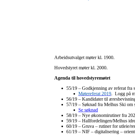
Arbeidsutvalget møter kl. 1900.
Hovedstyret møter kl. 2000.
Agenda til hovedstyremøtet
55/19 – Godkjenning av referat fra
Møtereferat 2019
. Logg på m
56/19 – Kandidater til æresbevisni
57/19 – Søknad fra Melhus Ski om stø
Se søknad
58/19 – Nye økonomirutiner fra 20
59/19 – Hallfordelingen/Melhus idret
60/19 – Gruva – rutiner for utleie/r
61/19 – NIF – digitalisering – orien