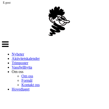
E-post
Veksle
navigasjon
Nyheter
Aktivitetskalender
Trimposter
Vassfjellhytta
Om oss
Om oss
Formål
Kontakt oss
Hovedlaget