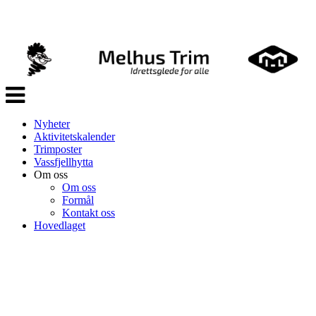
Veksle
navigasjon
Nyheter
Aktivitetskalender
Trimposter
Vassfjellhytta
Om oss
Om oss
Formål
Kontakt oss
Hovedlaget