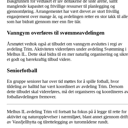
Bakgrunnen for vedtaket er lav deltakelse de siste årene, samt
manglende kapasitet og frivillige ressurser til planlegging og
gjennomføring. Arrangementet har vært drevet av stort frivillig
engasjement over mange år, og avdelingen retter en stor takk til alle
som har bidratt gjennom mer enn fire tiår.
Vanngym overføres til svømmeavdelingen
Årsmøtet vedtok også at tilbudet om vanngym avsluttes i regi av
avdeling Trim. Aktiviteten videreføres under avdeling Svømming i
Melhus IL. Dette skal bidra til en mer naturlig organisering og sikre
et godt og bærekraftig tilbud videre.
Seniorfotball
En gruppe seniorer har over tid møttes for å spille fotball, hvor
tildeling av halltid har vært koordinert av avdeling Trim. Dersom
dette tilbudet skal videreføres, må det organiseres og koordineres a
fotballavdelingen fremover.
Melhus IL avdeling Trim vil fortsatt ha fokus på å legge til rette for
aktivitet og naturopplevelser i nærmiljøet, blant annet gjennom drift
av Vassfjellhytta og tilrettelegging av turområdene rundt.