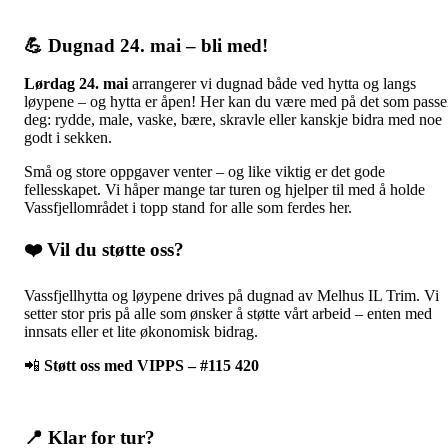
💪 Dugnad 24. mai – bli med!
Lørdag 24. mai
arrangerer vi dugnad både ved hytta og langs
løypene – og hytta er åpen! Her kan du være med på det som passe
deg: rydde, male, vaske, bære, skravle eller kanskje bidra med noe
godt i sekken.
Små og store oppgaver venter – og like viktig er det gode
fellesskapet. Vi håper mange tar turen og hjelper til med å holde
Vassfjellområdet i topp stand for alle som ferdes her.
❤️ Vil du støtte oss?
Vassfjellhytta og løypene drives på dugnad av Melhus IL Trim. Vi
setter stor pris på alle som ønsker å støtte vårt arbeid – enten med
innsats eller et lite økonomisk bidrag.
📲
Støtt oss med VIPPS – #115 420
📍 Klar for tur?