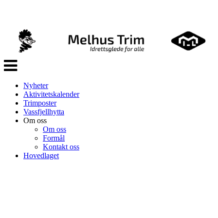
Veksle
navigasjon
Nyheter
Aktivitetskalender
Trimposter
Vassfjellhytta
Om oss
Om oss
Formål
Kontakt oss
Hovedlaget