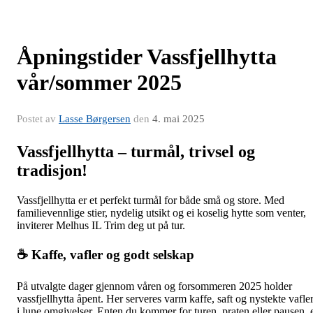
Åpningstider Vassfjellhytta
vår/sommer 2025
Postet av
Lasse Børgersen
den
4. mai 2025
Vassfjellhytta – turmål, trivsel og
tradisjon!
Vassfjellhytta er et perfekt turmål for både små og store. Med
familievennlige stier, nydelig utsikt og ei koselig hytte som venter,
inviterer Melhus IL Trim deg ut på tur.
☕ Kaffe, vafler og godt selskap
På utvalgte dager gjennom våren og forsommeren 2025 holder
vassfjellhytta åpent. Her serveres varm kaffe, saft og nystekte vafle
i lune omgivelser. Enten du kommer for turen, praten eller pausen, 