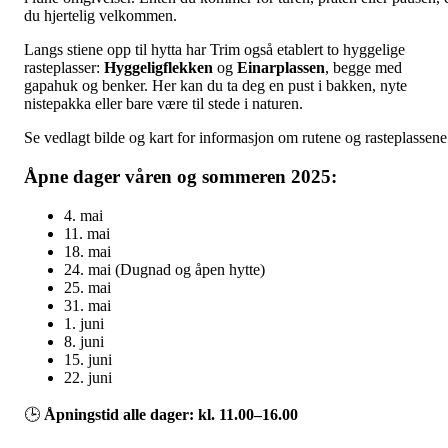
du hjertelig velkommen.
Langs stiene opp til hytta har Trim også etablert to hyggelige
rasteplasser:
Hyggeligflekken
og
Einarplassen
, begge med
gapahuk og benker. Her kan du ta deg en pust i bakken, nyte
nistepakka eller bare være til stede i naturen.
Se vedlagt bilde og kart for informasjon om rutene og rasteplassene
Åpne dager våren og sommeren 2025:
4. mai
11. mai
18. mai
24. mai (Dugnad og åpen hytte)
25. mai
31. mai
1. juni
8. juni
15. juni
22. juni
🕒
Åpningstid alle dager: kl. 11.00–16.00