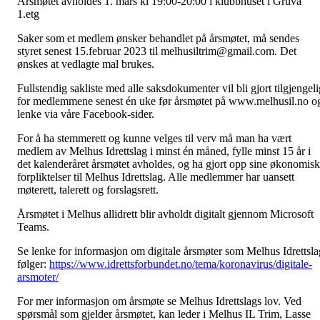
Årsmøtet avholdes 1. mars kl 19:00-20:00 i klubbhuset i Gruva
1.etg
Saker som et medlem ønsker behandlet på årsmøtet, må sendes
styret senest 15.februar 2023 til melhusiltrim@gmail.com. Det
ønskes at vedlagte mal brukes.
Fullstendig sakliste med alle saksdokumenter vil bli gjort tilgjengeli
for medlemmene senest én uke før årsmøtet på www.melhusil.no o
lenke via våre Facebook-sider.
For å ha stemmerett og kunne velges til verv må man ha vært
medlem av Melhus Idrettslag i minst én måned, fylle minst 15 år i
det kalenderåret årsmøtet avholdes, og ha gjort opp sine økonomis
forpliktelser til Melhus Idrettslag. Alle medlemmer har uansett
møterett, talerett og forslagsrett.
Årsmøtet i Melhus allidrett blir avholdt digitalt gjennom Microsoft
Teams.
Se lenke for informasjon om digitale årsmøter som Melhus Idrettsla
følger:
https://www.idrettsforbundet.no/tema/koronavirus/digitale-
arsmoter/
For mer informasjon om årsmøte se Melhus Idrettslags lov. Ved
spørsmål som gjelder årsmøtet, kan leder i Melhus IL Trim, Lasse