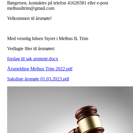
Børgersen, kontaktes på telefon 41626581 eller e-post
melhusiltrim@gmail.com
Velkommen til årsmøte!
Med vennlig hilsen Styret i Melhus IL Trim
Vedlagte filer til årsmøtet:
forslag til sak arsmote.docx
Årsmelding Melhus Trim 2022.pdf
Saksliste årsmøte 01.03.2023.pdf