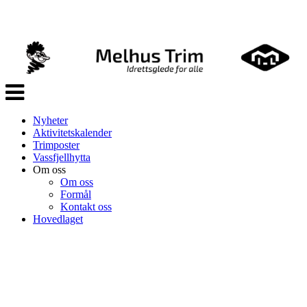
Veksle
navigasjon
Nyheter
Aktivitetskalender
Trimposter
Vassfjellhytta
Om oss
Om oss
Formål
Kontakt oss
Hovedlaget