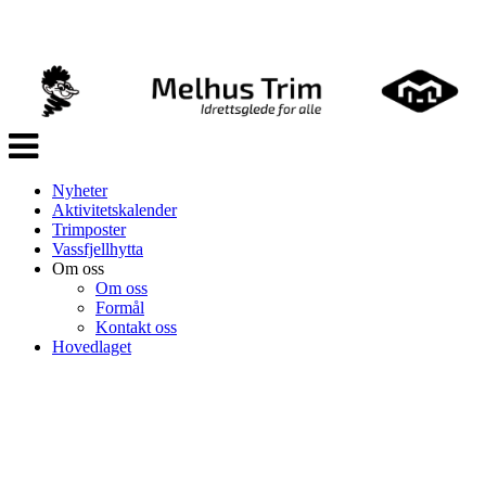
Veksle
navigasjon
Nyheter
Aktivitetskalender
Trimposter
Vassfjellhytta
Om oss
Om oss
Formål
Kontakt oss
Hovedlaget