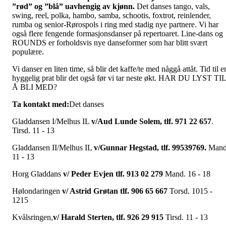
”rød” og ”blå” uavhengig av kjønn.
Det danses tango, vals,
swing, reel, polka, hambo, samba, schootis, foxtrot, reinlender,
rumba og senior-Rørospols i ring med stadig nye partnere. Vi har
også flere fengende formasjonsdanser på repertoaret. Line-dans og
ROUNDS er forholdsvis nye danseformer som har blitt svært
populære.
Vi danser en liten time, så blir det kaffe/te med någgå attåt. Tid til e
hyggelig prat blir det også før vi tar neste økt. HAR DU LYST TIL
Å BLI MED?
Ta kontakt med:
Det danses
Gladdansen I/Melhus IL
v/Aud Lunde Solem, tlf. 971 22 657
.
Tirsd. 11 - 13
Gladdansen II/Melhus IL
v/Gunnar Hegstad, tlf. 99539769.
Mand
11 - 13
Horg Gladdans
v/ Peder Evjen tlf. 913 02 279
Mand. 16 - 18
Hølondaringen
v/ Astrid Grøtan tlf.
906 65 667
Torsd. 1015 -
1215
Kvålsringen,
v/ Harald Sterten, tlf. 926 29 915
Tirsd. 11 - 13