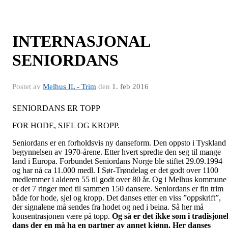
INTERNASJONAL
SENIORDANS
Postet av
Melhus IL - Trim
den
1. feb 2016
SENIORDANS ER TOPP
FOR HODE, SJEL OG KROPP.
Seniordans er en forholdsvis ny danseform. Den oppsto i Tyskland 
begynnelsen av 1970-årene. Etter hvert spredte den seg til mange
land i Europa. Forbundet Seniordans Norge ble stiftet 29.09.1994
og har nå ca 11.000 medl. I Sør-Trøndelag er det godt over 1100
medlemmer i alderen 55 til godt over 80 år. Og i Melhus kommune
er det 7 ringer med til sammen 150 dansere. Seniordans er fin trim
både for hode, sjel og kropp. Det danses etter en viss ”oppskrift”,
der signalene må sendes fra hodet og ned i beina. Så her må
konsentrasjonen være på topp.
Og så er det ikke som i tradisjonel
dans der en må
ha en partner av annet kjønn.
Her danses