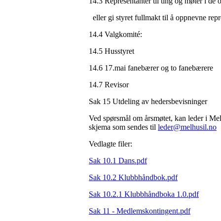
14.3 Representanter til ting og møter i de o
eller gi styret fullmakt til å oppnevne rep
14.4 Valgkomité:
14.5 Husstyret
14.6 17.mai fanebærer og to fanebærere
14.7 Revisor
Sak 15 Utdeling av hedersbevisninger
Ved spørsmål om årsmøtet, kan leder i Mel
skjema som sendes til
leder@melhusil.no
Vedlagte filer:
Sak 10.1 Dans.pdf
Sak 10.2 Klubbhåndbok.pdf
Sak 10.2.1 Klubbhåndboka 1.0.pdf
Sak 11 - Medlemskontingent.pdf