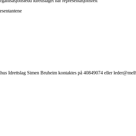
rganisasjonsledd idrettslaget har representasjonsrett
resentantene
hus Idrettslag Simen Bruheim kontaktes på 40849074 eller leder@melhus