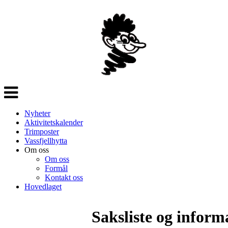
Veksle
navigasjon
Nyheter
Aktivitetskalender
Trimposter
Vassfjellhytta
Om oss
Om oss
Formål
Kontakt oss
Hovedlaget
Saksliste og infor