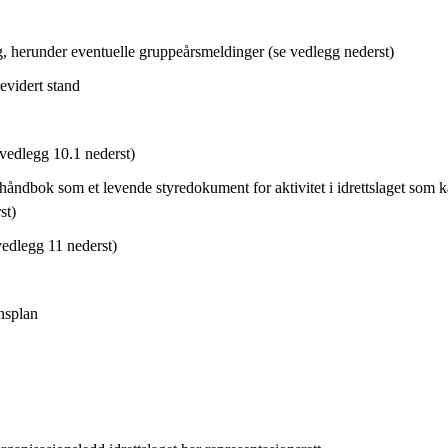
g, herunder eventuelle gruppeårsmeldinger (se vedlegg nederst)
revidert stand
vedlegg 10.1 nederst)
håndbok som et levende styredokument for aktivitet i idrettslaget som
.2.1 og 10.2 nederst)
edlegg 11 nederst)
onsplan