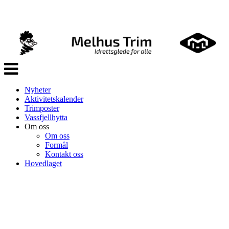
Veksle
navigasjon
Nyheter
Aktivitetskalender
Trimposter
Vassfjellhytta
Om oss
Om oss
Formål
Kontakt oss
Hovedlaget