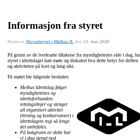
Informasjon fra styret
Postet av
Hovedstyret i Melhus IL
den
12. mar 2020
På grunn av de iverksatte tiltakene fra myndighetenes side i dag, ha
styret i idrettslaget hatt møte og diskutert hva dette betyr for driften
og aktiviteten på kort og lang sikt.
På møtet ble følgende besluttet:
Melhus Idrettsla
g følger
myndighetenes og
idrettsforbundets
retningslinjer og stenger
all organisert aktivitet
(trening og konkurranser) i
idrettslagets regi så lenge
det anbefales.
På bakgrunn av dette har
vi i dag stengt ned